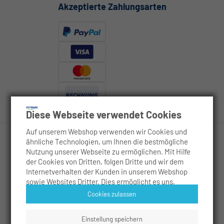
Akzeptierte Zahlungsarten
Diese Webseite verwendet Cookies
Auf unserem Webshop verwenden wir Cookies und
ähnliche Technologien, um Ihnen die bestmögliche
Nutzung unserer Webseite zu ermöglichen. Mit Hilfe
Rechtliches
der Cookies von Dritten, folgen Dritte und wir dem
Internetverhalten der Kunden in unserem Webshop
sowie Websites Dritter. Dies ermöglicht es uns,
Service
Inhalte zu personalisieren, Werbeanzeigen
Cookies zulassen
maßzuschneidern sowie die Sicherheit der Nutzer zu
Anwendungsgebiete
erhöhen. Es werden analytische Cookies verwendet,
Einstellung speichern
um die Nutzung unseres Webshops zu messen und zu