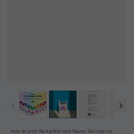
View larger image
View larger image
View larger image
View l
Hole dir jetzt die Karibik nach Hause. Sie liegt nur