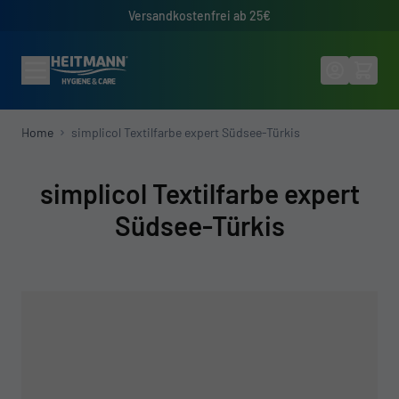
Direkt zum Inhalt
Versandkostenfrei ab 25€
Home
simplicol Textilfarbe expert Südsee-Türkis
simplicol Textilfarbe expert
Südsee-Türkis