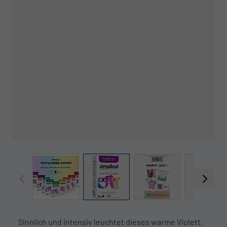
View larger image
View larger image
View larger image
View l
Sinnlich und intensiv leuchtet dieses warme Violett.