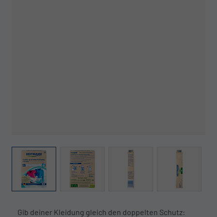
View larger image
View larger image
View larger image
View larger 
Gib deiner Kleidung gleich den doppelten Schutz: