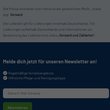
Alle Preise verstehen sich inklusive der gesetzlichen MwSt., sowie
zzgl.
Versand
Die Lieferzeit gilt für Lieferungen innerhalb Deutschlands. Für
Lieferungen außerhalb Deutschlands und Informationen zur
Berechnung des Liefertermins siehe
„Versand und Zahlarten“
.
Melde dich jetzt für unseren Newsletter an!
Regelmäßige Vorteilsangebote
Hilfreiche Pflege-und Reinigungstipps
Abonnieren