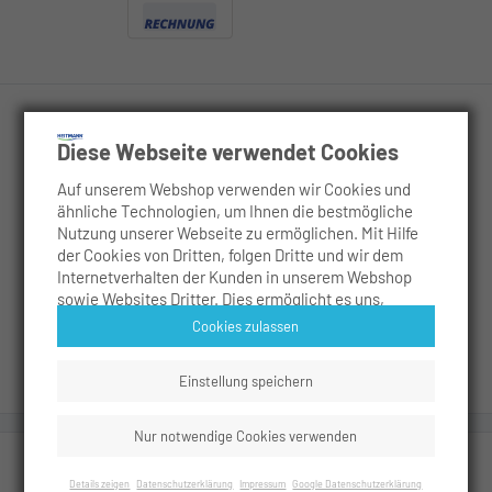
Diese Webseite verwendet Cookies
Rechtliches
Auf unserem Webshop verwenden wir Cookies und
ähnliche Technologien, um Ihnen die bestmögliche
Service
Nutzung unserer Webseite zu ermöglichen. Mit Hilfe
der Cookies von Dritten, folgen Dritte und wir dem
Anwendungsgebiete
Internetverhalten der Kunden in unserem Webshop
sowie Websites Dritter. Dies ermöglicht es uns,
Inhalte zu personalisieren, Werbeanzeigen
Cookies zulassen
Social
maßzuschneidern sowie die Sicherheit der Nutzer zu
erhöhen. Es werden analytische Cookies verwendet,
Einstellung speichern
um die Nutzung unseres Webshops zu messen und zu
analysieren. Unsere Partner führen diese
Informationen möglicherweise mit weiteren Daten
Nur notwendige Cookies verwenden
HEITMANN Farb- und Schmutzfangtücher,
zusammen, die Sie ihnen bereitgestellt haben oder
20 Stück
die sie im Rahmen Ihrer Nutzung der Dienste.
In den
Details zeigen
Datenschutzerklärung
Impressum
Google Datenschutzerklärung