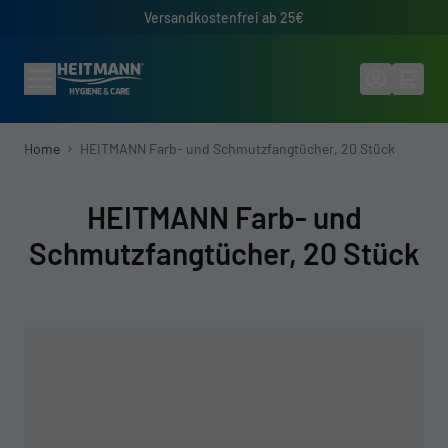
Direkt zum Inhalt
Versandkostenfrei ab 25€
Home
HEITMANN Farb- und Schmutzfangtücher, 20 Stück
HEITMANN Farb- und
Schmutzfangtücher, 20 Stück