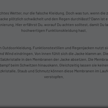
echtes Wetter, nur die falsche Kleidung. Doch was tun, wenn die 
acke plötzlich schwächelt und den Regen durchlässt? Dann ist e
ierung. Hier erfährst Du, worauf Du achten solltest, damit Du 
hochwertigen Funktionskleidung hast.
 Outdoorkleidung, Funktionstextilien und Regenjacken nutzt sic
 Wind eindringen. Von innen fühlt sich die Jacke klamm an. Dies
 Salzkristalle in den Membranen der Jacke absetzen. Die Membra
dampf beim Schwitzen hinauskann. Gleichzeitig lassen sie kein
alzkristalle, Staub und Schmutz können diese Membranen im Laufe
verstopfen.