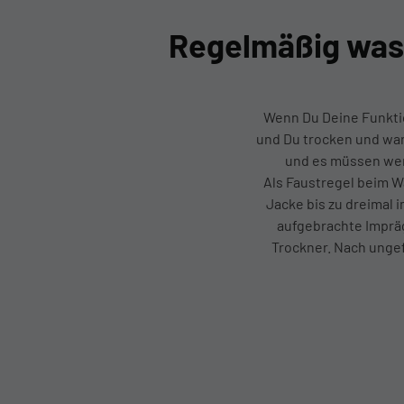
Unternehmen, so dass das Risiko 
dortige staatliche Stellen Zugriff
Regelmäßig wasc
Einige der von diesem Anbieter e
Werbewirksamkeit.
Notwendig
Präferenze
Wenn Du Deine Funktio
und Du trocken und war
und es müssen wen
Als Faustregel beim Wa
Jacke bis zu dreimal 
aufgebrachte Impräg
Trockner. Nach ungef