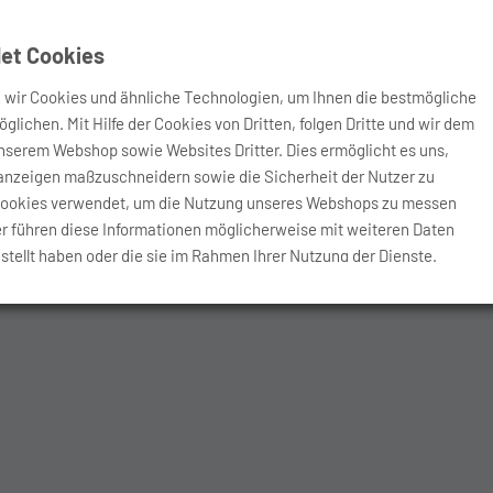
et Cookies
ir Cookies und ähnliche Technologien, um Ihnen die bestmögliche
lichen. Mit Hilfe der Cookies von Dritten, folgen Dritte und wir dem
unserem Webshop sowie Websites Dritter. Dies ermöglicht es uns,
eanzeigen maßzuschneidern sowie die Sicherheit der Nutzer zu
Cookies verwendet, um die Nutzung unseres Webshops zu messen
er führen diese Informationen möglicherweise mit weiteren Daten
tellt haben oder die sie im Rahmen Ihrer Nutzung der Dienste.
ten, lesen Sie bitte die unsere Datenschutzerklärung.
eilen, die genannten Cookies zu setzen, indem Sie hier die
e können Ihre Einwilligung jederzeit widerrufen.
ung einer bestimmten Tracking- / Marketing-Tools willigen Sie
des Tools Ihre personenbezogenen Daten ggf. auch in die USA
gespeichert werden.
ch bei den USA um einen Drittstaat handelt, in dem kein mit dem EU-
hutzniveau besteht. Auch fehlen oft sonstige Garantien der