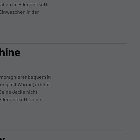
aben im Pflegeetikett.
Einwaschen in der
hine
imprägnierer bequem in
lung mit Wärme) erhöht
Deine Jacke nicht
Pflegeetikett Deiner
y