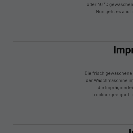
oder 40 °C gewaschen 
Nun geht es ans 
Imp
Die frisch gewaschene
der Waschmaschine imp
die Imprägnierle
trocknergeeignet, g