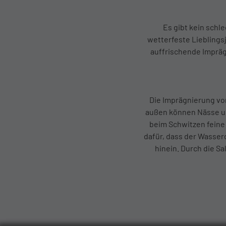
Es gibt kein schl
wetterfeste Lieblingsj
auffrischende Imprägn
Die Imprägnierung von
außen können Nässe und
beim Schwitzen feine
dafür, dass der Wasser
hinein. Durch die S