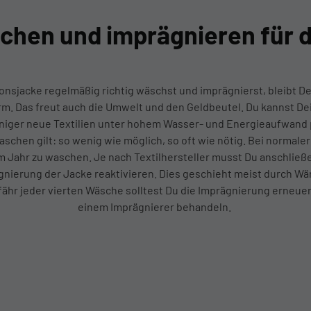
besteht, dass durch Übermittlung Ihrer Daten in die USA auch
 auf diese haben.
hen und imprägnieren für di
rfassten Daten dienen der Personalisierung und der Messung der
n
Statistiken
Marketing
nsjacke regelmäßig richtig wäschst und imprägnierst, bleibt De
m. Das freut auch die Umwelt und den Geldbeutel. Du kannst De
iger neue Textilien unter hohem Wasser- und Energieaufwand 
schen gilt: so wenig wie möglich, so oft wie nötig. Bei normaler
im Jahr zu waschen. Je nach Textilhersteller musst Du anschließ
nierung der Jacke reaktivieren. Dies geschieht meist durch Wä
ähr jeder vierten Wäsche solltest Du die Imprägnierung erneuern
einem Imprägnierer behandeln.