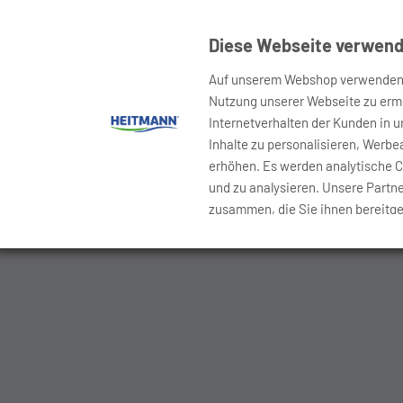
Diese Webseite verwend
Auf unserem Webshop verwenden w
Nutzung unserer Webseite zu ermög
Internetverhalten der Kunden in 
Inhalte zu personalisieren, Werb
erhöhen. Es werden analytische 
und zu analysieren. Unsere Partn
zusammen, die Sie ihnen bereitges
Wenn Sie mehr hierzu wissen möch
Sie können Ihr Einverständnis ert
entsprechende Auswahl treffen. Si
Mit Ihrer Zustimmung zur Verwend
zugleich ein, dass beim Einsatz 
übermittelt und auf Servern dort 
Wir weisen darauf hin, dass es si
Standards vergleichbares Datensc