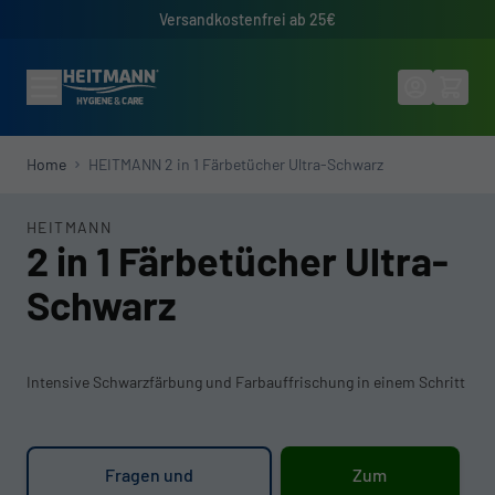
Direkt zum Inhalt
Versandkostenfrei ab 25€
Home
HEITMANN 2 in 1 Färbetücher Ultra-Schwarz
HEITMANN
2 in 1 Färbetücher Ultra-
Schwarz
Intensive Schwarzfärbung und Farbauffrischung in einem Schritt
Fragen und
Zum