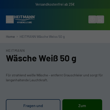
Direkt zum Inhalt
Versandkostenfrei ab 25€
Home
HEITMANN Wäsche Weiss 50 g
HEITMANN
Wäsche Weiß 50 g
Für strahlend weiße Wäsche – entfernt Grauschleier und sorgt für
langanhaltende Leuchtkraft.
Fragen und
Zum