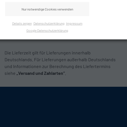
Nur notwendige Cookies verwenden
Anzeigen
Details zeigen
Datenschutzerklärung
Impressum
Google Datenschutzerklärung
Die Lieferzeit gilt für Lieferungen innerhalb
Deutschlands. Für Lieferungen außerhalb Deutschlands
und Informationen zur Berechnung des Liefertermins
siehe
„Versand und Zahlarten“
.