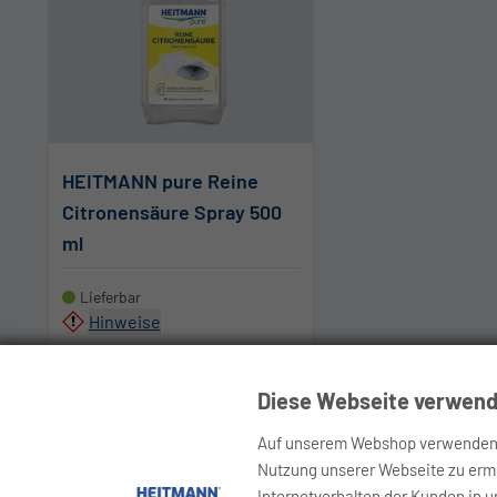
HEITMANN pure Reine
Citronensäure Spray 500
ml
Lieferbar
Hinweise
3,29 €
6,58 €
/ 1 L
Diese Webseite verwend
In den Warenkorb
Auf unserem Webshop verwenden w
Nutzung unserer Webseite zu ermög
Internetverhalten der Kunden in 