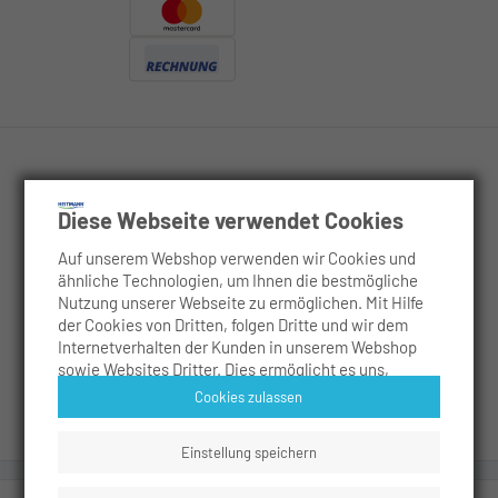
Rechtliches
Diese Webseite verwendet Cookies
Auf unserem Webshop verwenden wir Cookies und
Service
ähnliche Technologien, um Ihnen die bestmögliche
Nutzung unserer Webseite zu ermöglichen. Mit Hilfe
Anwendungsgebiete
der Cookies von Dritten, folgen Dritte und wir dem
Internetverhalten der Kunden in unserem Webshop
sowie Websites Dritter. Dies ermöglicht es uns,
Social
Inhalte zu personalisieren, Werbeanzeigen
Cookies zulassen
maßzuschneidern sowie die Sicherheit der Nutzer zu
erhöhen. Es werden analytische Cookies verwendet,
Einstellung speichern
um die Nutzung unseres Webshops zu messen und zu
analysieren. Unsere Partner führen diese