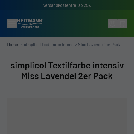
Direkt zum Inhalt
Versandkostenfrei ab 25€
Home
simplicol Textilfarbe intensiv Miss Lavendel 2er Pack
simplicol Textilfarbe intensiv
Miss Lavendel 2er Pack